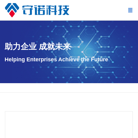
助力企业 成就未来
Helping Enterprises Achieve the Future